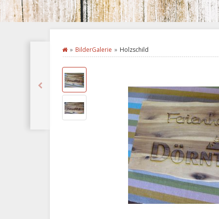
BilderGalerie
Holzschild